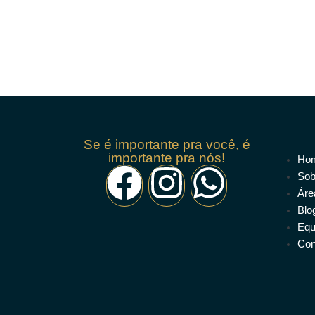
Se é importante pra você, é
importante pra nós!
Ho
Sob
Áre
Blo
Equ
Con