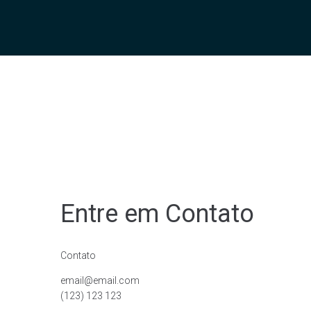
Entre em Contato
Contato
email@email.com
(123) 123 123