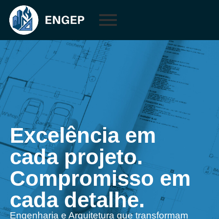
Excelência em
cada projeto.
Compromisso em
cada detalhe.
Engenharia e Arquitetura que transformam