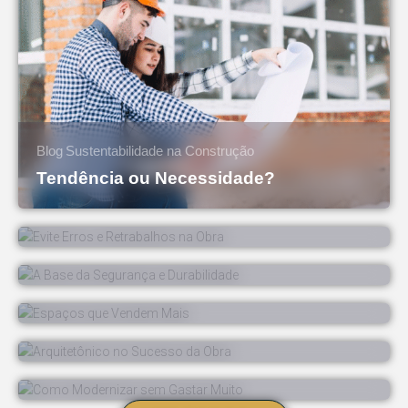
Blog
Sustentabilidade na Construção
Tendência ou Necessidade?
Blog
Compatibilização de Projetos
Evite Erros e Retrabalhos na Obra
Blog
Engenharia Estrutura
A Base da Segurança e Durabilidade
Arquitetura Comercial
Blog
Espaços que Vendem Mais
A Importância do Projeto
Blog
Arquitetônico no Sucesso da Obra
Blog
Reformas Inteligentes
Como Modernizar sem Gastar Muito